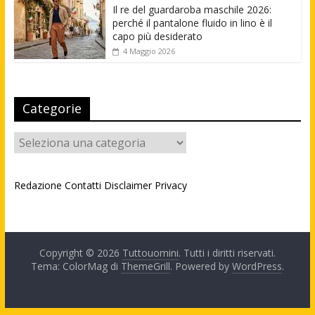
Il re del guardaroba maschile 2026:
perché il pantalone fluido in lino è il
capo più desiderato
4 Maggio 2026
Categorie
Categorie
Redazione
Contatti
Disclaimer
Privacy
Copyright © 2026
Tuttouomini
. Tutti i diritti riservati.
Tema: ColorMag di
ThemeGrill
. Powered by
WordPress
.