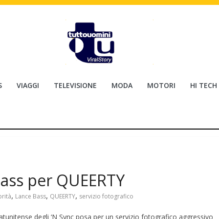
S
VIAGGI
TELEVISIONE
MODA
MOTORI
HI TECH
Bass per QUEERTY
,
,
,
rità
Lance Bass
QUEERTY
servizio fotografico
tunitense degli ‘N Sync posa per un servizio fotografico aggressivo