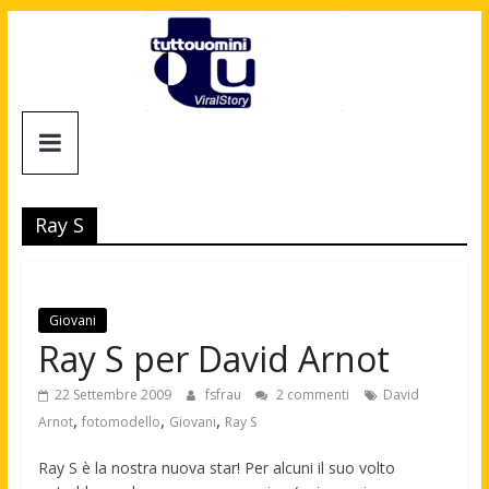
Salta
al
contenuto
Tuttouomini
News,
Tv,
Ray S
Cinema,
Motori,
gay
news
Giovani
e
Ray S per David Arnot
la
moda
22 Settembre 2009
fsfrau
2 commenti
David
maschile
,
,
,
Arnot
fotomodello
Giovani
Ray S
Ray S è la nostra nuova star! Per alcuni il suo volto