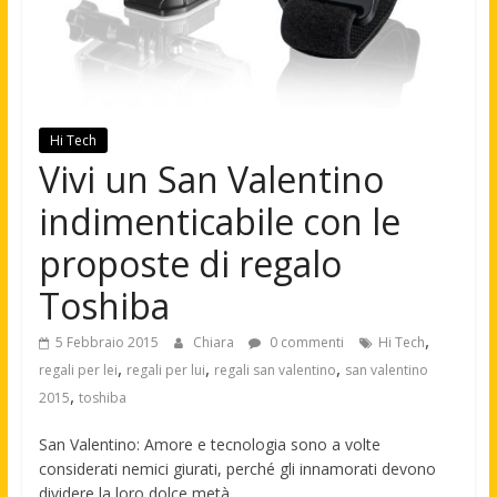
Hi Tech
Vivi un San Valentino
indimenticabile con le
proposte di regalo
Toshiba
,
5 Febbraio 2015
Chiara
0 commenti
Hi Tech
,
,
,
regali per lei
regali per lui
regali san valentino
san valentino
,
2015
toshiba
San Valentino: Amore e tecnologia sono a volte
considerati nemici giurati, perché gli innamorati devono
dividere la loro dolce metà