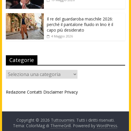
Il re del guardaroba maschile 2026:
perché il pantalone fluido in lino è il
capo più desiderato
4 Maggio 2026
Categorie
Categorie
Redazione
Contatti
Disclaimer
Privacy
Copyright © 2026
Tuttouomini
. Tutti i diritti riservati.
Tema: ColorMag di
ThemeGrill
. Powered by
WordPress
.