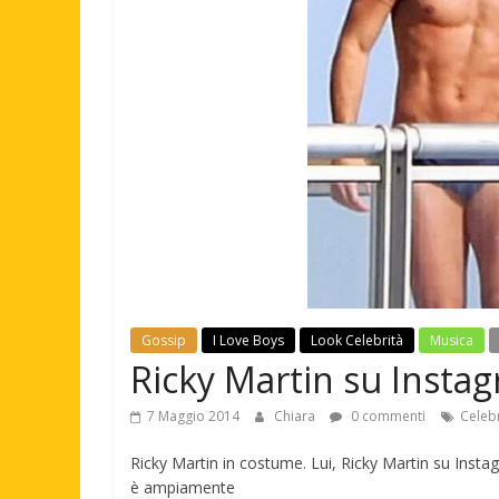
Gossip
I Love Boys
Look Celebrità
Musica
Ricky Martin su Insta
7 Maggio 2014
Chiara
0 commenti
Celebr
Ricky Martin in costume. Lui, Ricky Martin su Inst
è ampiamente