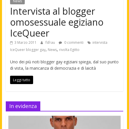
News
Intervista al blogger
omosessuale egiziano
IceQueer
3 Marzo 2011
fsfrau
0 commenti
intervista
,
,
IceQueer blogger gay
News
rivolta Egitto
Uno dei più noti blogger gay egiziani spiega, dal suo punto
di vista, la mancanza di democrazia e di laicità
Leggi tutto
In evidenza