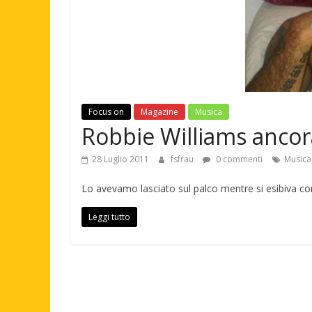
Focus on
Magazine
Musica
Robbie Williams ancor
28 Luglio 2011
fsfrau
0 commenti
Musica
Lo avevamo lasciato sul palco mentre si esibiva con
Leggi tutto