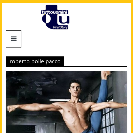
Salta
al
contenuto
Tuttouomini
News,
Tv,
roberto bolle pacco
Cinema,
Motori,
gay
news
e
la
moda
maschile