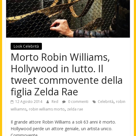
Look Celebrità
Morto Robin Williams,
Hollywood in lutto. Il
tweet commovente della
figlia Zelda Rae
,
12 Agosto 2014
Red
0 commenti
Celebrità
robin
,
,
williamns
robin williams morto
zelda rae
Il grande attore Robin Williams a soli 63 anni è morto.
Hollywood perde un attore geniale, un artista unico.
Commovente