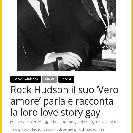
Look Celebrità
News
Storie
Rock Hudson il suo ‘Vero
amore’ parla e racconta
la loro love story gay
,
,
,
13 Agosto 2025
Silvia
Aids
Celebrità
lee garlington
,
,
,
news
Rock Hudson
rock hudson aids
rock hudson lee