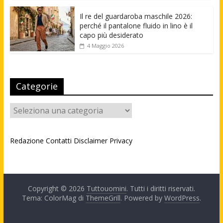
Il re del guardaroba maschile 2026:
perché il pantalone fluido in lino è il
capo più desiderato
4 Maggio 2026
Categorie
Categorie
Redazione
Contatti
Disclaimer
Privacy
Copyright © 2026
Tuttouomini
. Tutti i diritti riservati.
Tema: ColorMag di
ThemeGrill
. Powered by
WordPress
.