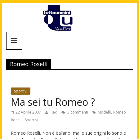
Salta
al
contenuto
Tuttouomini
News,
Tv,
Romeo Roselli
Cinema,
Motori,
gay
news
Sportivi
e
Ma sei tu Romeo ?
la
moda
,
22 Aprile 2007
Red
3 commenti
Modelli
Romeo
maschile
,
Roselli
Sportivi
Romeo Roselli. Non è italiano, ma le sue origini lo sono e