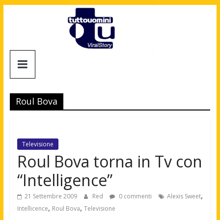
Salta
al
contenuto
Tuttouomini
News,
Tv,
Roul Bova
Cinema,
Motori,
gay
news
Televisione
e
Roul Bova torna in Tv con
la
“Intelligence”
moda
maschile
,
21 Settembre 2009
Red
0 commenti
Alexis Sweet
,
,
Intellicence
Roul Bova
Televisione