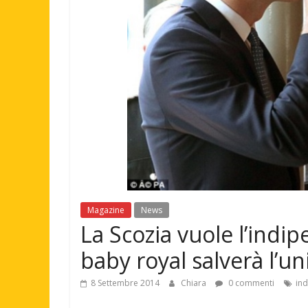
Magazine
News
La Scozia vuole l’indip
baby royal salverà l’u
8 Settembre 2014
Chiara
0 commenti
in