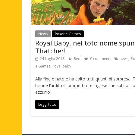
News
Poker e Games
Royal Baby, nel toto nome spun
Thatcher!
,
24 Luglio 2013
Red
0 commenti
news
Po
,
e Games
royal baby
Alla fine è nato e ha colto tutti quanti di sorpresa. T
tranne l’ardito scommettitore inglese che sul fiocc
azzurro
Leggi tutto