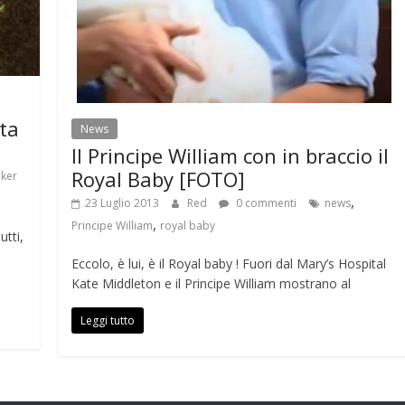
ta
News
Il Principe William con in braccio il
Royal Baby [FOTO]
ker
,
23 Luglio 2013
Red
0 commenti
news
,
Principe William
royal baby
utti,
o
Eccolo, è lui, è il Royal baby ! Fuori dal Mary’s Hospital
Kate Middleton e il Principe William mostrano al
Leggi tutto