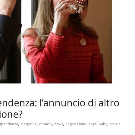
endenza: l’annuncio di altro
nione?
,
,
,
,
,
,
dipendenza
Magazine
mondo
news
Regno Unito
royal baby
scozia