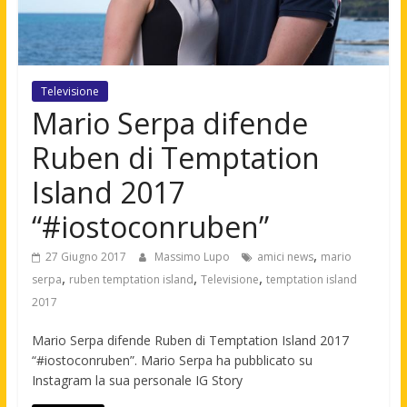
Televisione
Mario Serpa difende
Ruben di Temptation
Island 2017
“#iostoconruben”
,
27 Giugno 2017
Massimo Lupo
amici news
mario
,
,
,
serpa
ruben temptation island
Televisione
temptation island
2017
Mario Serpa difende Ruben di Temptation Island 2017
“#iostoconruben”. Mario Serpa ha pubblicato su
Instagram la sua personale IG Story