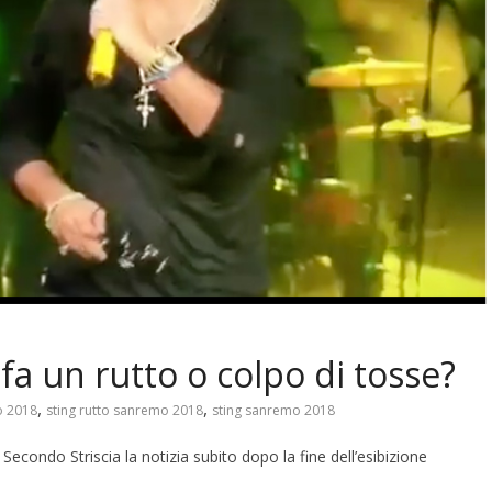
a un rutto o colpo di tosse?
,
,
o 2018
sting rutto sanremo 2018
sting sanremo 2018
econdo Striscia la notizia subito dopo la fine dell’esibizione