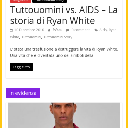
Tuttouomini vs. AIDS – La
storia di Ryan White
,
10 Dicembre 2010
fsfrau
0 commenti
Aids
Ryan
,
,
White
Tuttouomini
Tuttouomini Story
E’ stata una trasfusione a distruggere la vita di Ryan White.
Una vita che è diventata uno dei simboli della
Leggi tutto
In evidenza