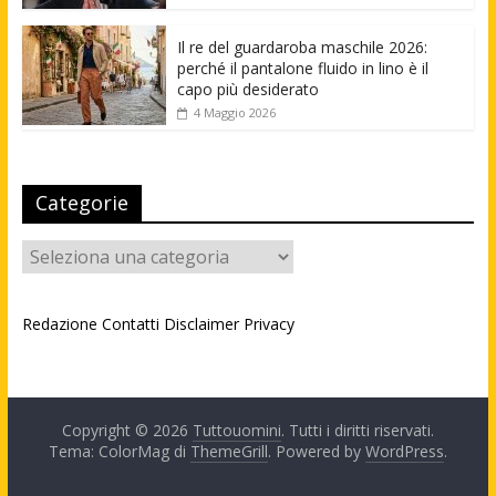
Il re del guardaroba maschile 2026:
perché il pantalone fluido in lino è il
capo più desiderato
4 Maggio 2026
Categorie
Categorie
Redazione
Contatti
Disclaimer
Privacy
Copyright © 2026
Tuttouomini
. Tutti i diritti riservati.
Tema: ColorMag di
ThemeGrill
. Powered by
WordPress
.