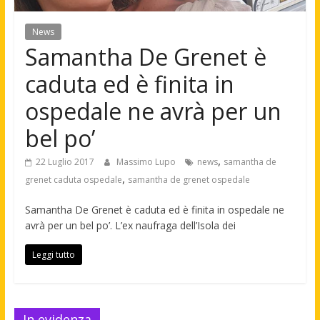
News
Samantha De Grenet è
caduta ed è finita in
ospedale ne avrà per un
bel po’
,
22 Luglio 2017
Massimo Lupo
news
samantha de
,
grenet caduta ospedale
samantha de grenet ospedale
Samantha De Grenet è caduta ed è finita in ospedale ne
avrà per un bel po’. L’ex naufraga dell’Isola dei
Leggi tutto
In evidenza