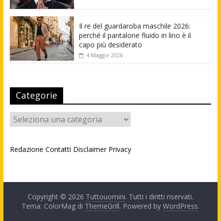
Il re del guardaroba maschile 2026:
perché il pantalone fluido in lino è il
capo più desiderato
4 Maggio 2026
Categorie
Categorie
Redazione
Contatti
Disclaimer
Privacy
Copyright © 2026
Tuttouomini
. Tutti i diritti riservati.
Tema: ColorMag di
ThemeGrill
. Powered by
WordPress
.