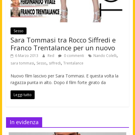
Sesso
Sara Tommasi tra Rocco Siffredi e
Franco Trentalance per un nuovo
,
6 Marzo 2013
Red
0 commenti
Nando Colelli
,
,
,
sara tommasi
Sesso
siffredi
Trentalance
Nuovo film lascivo per Sara Tommasi. E questa volta la
ragazza punta in alto. Dopo il film forte girato da
Leggi tutto
In evidenza