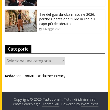
Il re del guardaroba maschile 2026:
perché il pantalone fluido in lino è il
capo più desiderato
4 Maggio 2026
Categorie
Categorie
Redazione
Contatti
Disclaimer
Privacy
Copyright © 2026
Tuttouomini
. Tutti i diritti riservati.
Tema: ColorMag di
ThemeGrill
. Powered by
WordPress
.