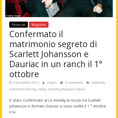
Focus on
Magazine
Confermato il
matrimonio segreto di
Scarlett Johansson e
Dauriac in un ranch il 1°
ottobre
,
2 Dicembre 2014
Chiara
0 commenti
Celebrità
,
,
matrimoni famosi
news
scarlett johansson dauric
E’ stato confermato al Us Weekly le nozze tra Scarlett
Johansson e Romain Dauriac si sono svolte il 1 ° ottobre
e la