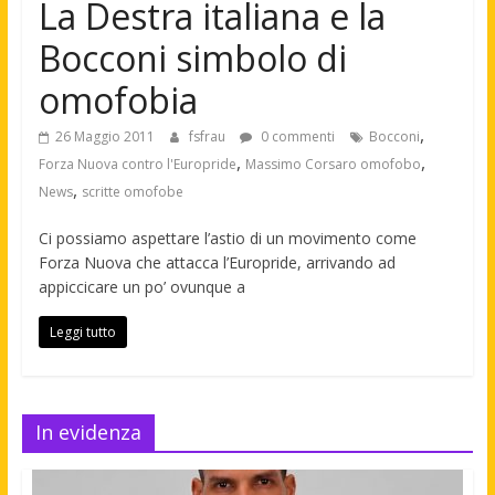
La Destra italiana e la
Bocconi simbolo di
omofobia
,
26 Maggio 2011
fsfrau
0 commenti
Bocconi
,
,
Forza Nuova contro l'Europride
Massimo Corsaro omofobo
,
News
scritte omofobe
Ci possiamo aspettare l’astio di un movimento come
Forza Nuova che attacca l’Europride, arrivando ad
appiccicare un po’ ovunque a
Leggi tutto
In evidenza