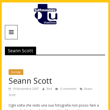
Salta
al
contenuto
Tuttouomini
News,
Tv,
Seann Scott
Cinema,
Motori,
gay
news
Gossip
e
Seann Scott
la
moda
19 Novembre 2007
Red
0 commenti
Seann
maschile
Scott
Ogni volta che vedo una sua fotografia non posso fare a