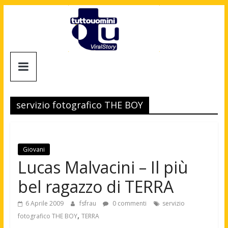
Salta
al
contenuto
Tuttouomini
News,
Tv,
servizio fotografico THE BOY
Cinema,
Motori,
gay
news
Giovani
e
Lucas Malvacini – Il più
la
bel ragazzo di TERRA
moda
maschile
6 Aprile 2009
fsfrau
0 commenti
servizio
,
fotografico THE BOY
TERRA