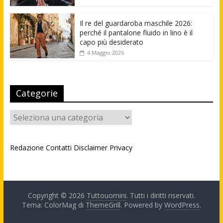
Il re del guardaroba maschile 2026:
perché il pantalone fluido in lino è il
capo più desiderato
4 Maggio 2026
Categorie
Categorie
Redazione
Contatti
Disclaimer
Privacy
Copyright © 2026
Tuttouomini
. Tutti i diritti riservati.
Tema: ColorMag di
ThemeGrill
. Powered by
WordPress
.