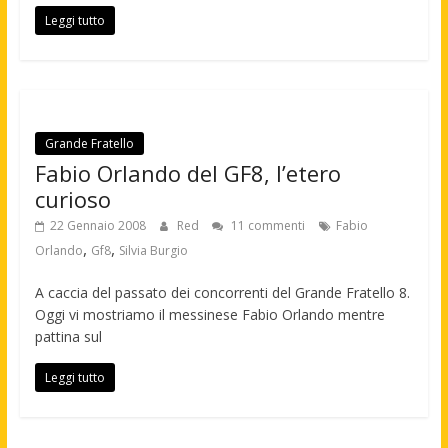
Leggi tutto
Grande Fratello
Fabio Orlando del GF8, l’etero
curioso
22 Gennaio 2008
Red
11 commenti
Fabio
,
,
Orlando
Gf8
Silvia Burgio
A caccia del passato dei concorrenti del Grande Fratello 8.
Oggi vi mostriamo il messinese Fabio Orlando mentre
pattina sul
Leggi tutto