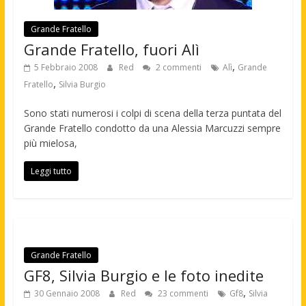
Grande Fratello
Grande Fratello, fuori Alì
,
5 Febbraio 2008
Red
2 commenti
Alì
Grande
,
Fratello
Silvia Burgio
Sono stati numerosi i colpi di scena della terza puntata del
Grande Fratello condotto da una Alessia Marcuzzi sempre
più mielosa,
Leggi tutto
Grande Fratello
GF8, Silvia Burgio e le foto inedite
,
30 Gennaio 2008
Red
23 commenti
Gf8
Silvia