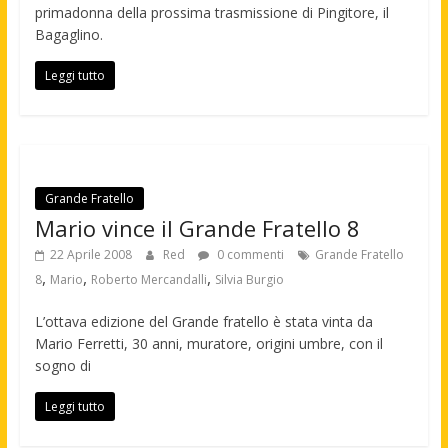
primadonna della prossima trasmissione di Pingitore, il
Bagaglino.
Leggi tutto
Grande Fratello
Mario vince il Grande Fratello 8
22 Aprile 2008
Red
0 commenti
Grande Fratello
,
,
,
8
Mario
Roberto Mercandalli
Silvia Burgio
L’ottava edizione del Grande fratello è stata vinta da
Mario Ferretti, 30 anni, muratore, origini umbre, con il
sogno di
Leggi tutto