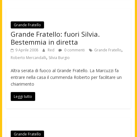
Grande Fratello
Grande Fratello: fuori Silvia.
Bestemmia in diretta
,
9 Aprile 2008
Red
0 commenti
Grande Fratello
,
Roberto Mercandalli
Silvia Burgio
Altra serata di fuoco al Grande Fratello. La Marcuzzi fa
entrare nella casa il cummenda Roberto per facilitare un
chiarimento
Leggi tutto
Grande Fratello