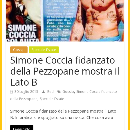
Gossip
Speciale Estate
Simone Coccia fidanzato
della Pezzopane mostra il
Lato B
,
30 Luglio 2015
Red
Gossip
Simone Coccia fidanzato
,
della Pezzopane
Speciale Estate
Simone Coccia fidanzato della Pezzopane mostra il Lato
B. In pratica si è spogliato su una rivista. Che cosa avrà
Leggi tutto