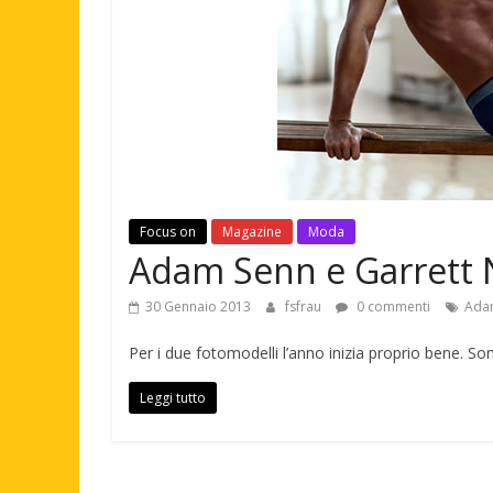
Focus on
Magazine
Moda
Adam Senn e Garrett N
30 Gennaio 2013
fsfrau
0 commenti
Ada
Per i due fotomodelli l’anno inizia proprio bene. Son
Leggi tutto