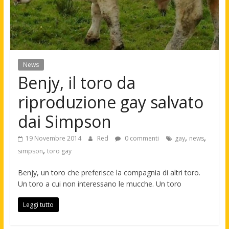
News
Benjy, il toro da
riproduzione gay salvato
dai Simpson
,
,
19 Novembre 2014
Red
0 commenti
gay
news
,
simpson
toro gay
Benjy, un toro che preferisce la compagnia di altri toro.
Un toro a cui non interessano le mucche. Un toro
Leggi tutto