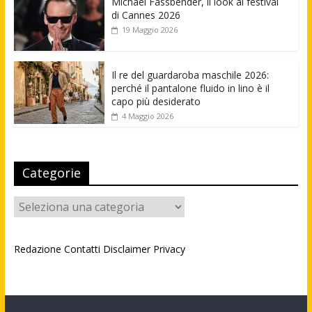
Michael Fassbender, il look al festival
di Cannes 2026
19 Maggio 2026
Il re del guardaroba maschile 2026:
perché il pantalone fluido in lino è il
capo più desiderato
4 Maggio 2026
Categorie
Categorie
Redazione
Contatti
Disclaimer
Privacy