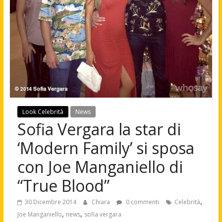
Look Celebrità
News
Sofia Vergara la star di
‘Modern Family’ si sposa
con Joe Manganiello di
“True Blood”
,
30 Dicembre 2014
Chiara
0 commenti
Celebrità
,
,
Joe Manganiello
news
sofia vergara