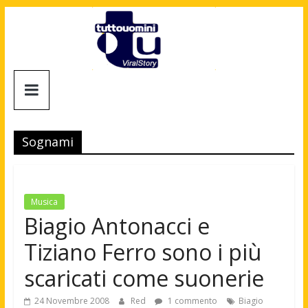
Salta
al
contenuto
Tuttouomini
News,
Tv,
Sognami
Cinema,
Motori,
gay
news
Musica
e
Biagio Antonacci e
la
Tiziano Ferro sono i più
moda
maschile
scaricati come suonerie
24 Novembre 2008
Red
1 commento
Biagio