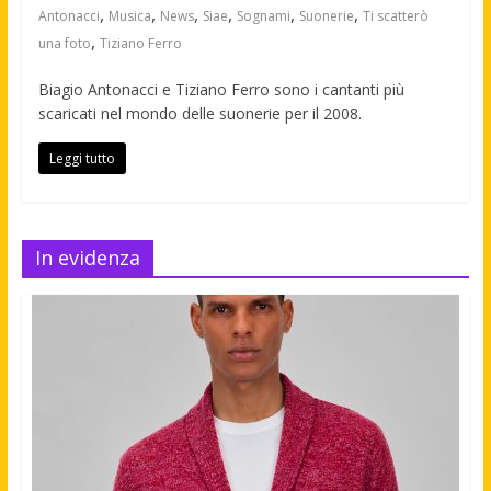
,
,
,
,
,
,
Antonacci
Musica
News
Siae
Sognami
Suonerie
Ti scatterò
,
una foto
Tiziano Ferro
Biagio Antonacci e Tiziano Ferro sono i cantanti più
scaricati nel mondo delle suonerie per il 2008.
Leggi tutto
In evidenza