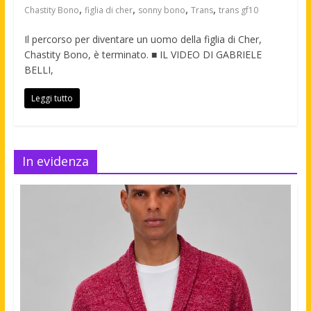
,
,
,
,
Chastity Bono
figlia di cher
sonny bono
Trans
trans gf10
Il percorso per diventare un uomo della figlia di Cher,
Chastity Bono, è terminato. ■ IL VIDEO DI GABRIELE
BELLI,
Leggi tutto
In evidenza