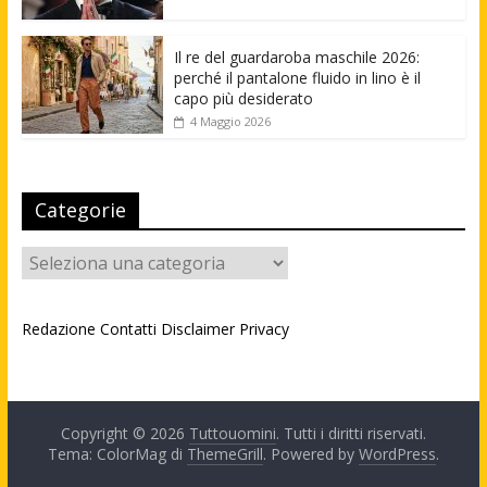
Il re del guardaroba maschile 2026:
perché il pantalone fluido in lino è il
capo più desiderato
4 Maggio 2026
Categorie
Categorie
Redazione
Contatti
Disclaimer
Privacy
Copyright © 2026
Tuttouomini
. Tutti i diritti riservati.
Tema: ColorMag di
ThemeGrill
. Powered by
WordPress
.