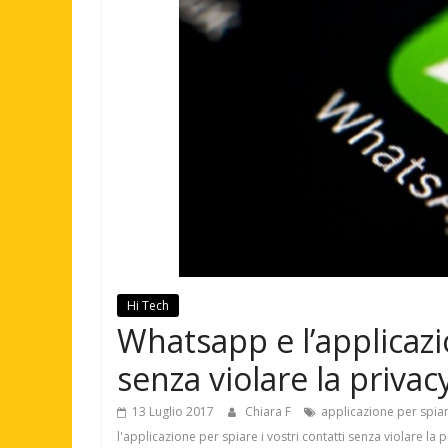
Hi Tech
Whatsapp e l’applicazio
senza violare la privac
13 Luglio 2017
Chiara F
applicazione per spi
l'applicazione per spiare i vostri contatti senza violare la p