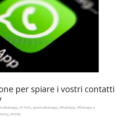
ne per spiare i vostri contatti
y
,
,
,
,
are whatsapp
Hi Tech
spiare whatsapp
WhatsApp
Whatsapp e
,
rivacy
wossip