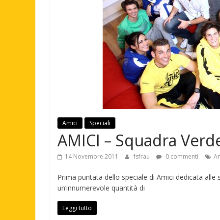
Amici
Speciali
AMICI – Squadra Verde
14 Novembre 2011
fsfrau
0 commenti
Am
Prima puntata dello speciale di Amici dedicata alle 
un’innumerevole quantità di
Leggi tutto