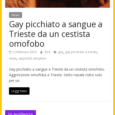
News
Gay picchiato a sangue a
Trieste da un cestista
omofobo
,
,
5 Febbraio 2016
Red
gay
gay picchiato a trieste
,
news
stepchild adoption
Gay picchiato a sangue a Trieste da un cestista omofobo.
Aggressione omofoba a Trieste. Setto nasale rotto solo
per un
Leggi tutto
In evidenza