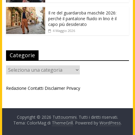
Il re del guardaroba maschile 2026:
perché il pantalone fluido in lino è il
capo più desiderato
4 Maggio 2026
Categorie
Categorie
Redazione
Contatti
Disclaimer
Privacy
Copyright © 2026
Tuttouomini
. Tutti i diritti riservati.
Tema: ColorMag di
ThemeGrill
. Powered by
WordPress
.