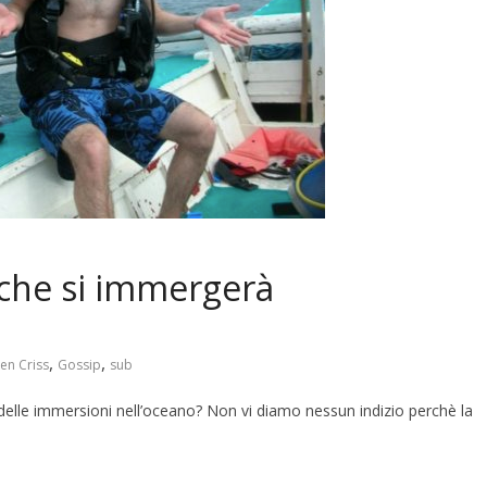
b che si immergerà
,
,
en Criss
Gossip
sub
 delle immersioni nell’oceano? Non vi diamo nessun indizio perchè la