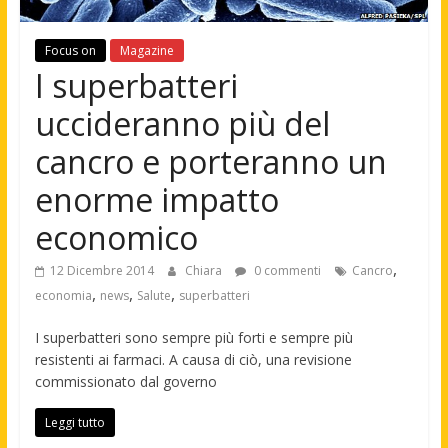
Focus on
Magazine
I superbatteri
uccideranno più del
cancro e porteranno un
enorme impatto
economico
,
12 Dicembre 2014
Chiara
0 commenti
Cancro
,
,
,
economia
news
Salute
superbatteri
I superbatteri sono sempre più forti e sempre più
resistenti ai farmaci. A causa di ciò, una revisione
commissionato dal governo
Leggi tutto