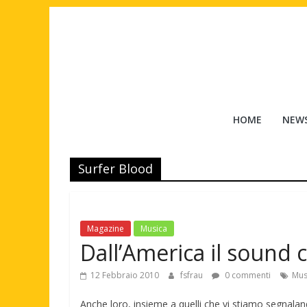
Salta
al
contenuto
Tuttouomini
HOME
NEW
News,
Tv,
Surfer Blood
Cinema,
Motori,
gay
news
Magazine
Musica
e
Dall’America il sound 
la
moda
12 Febbraio 2010
fsfrau
0 commenti
Mus
maschile
Anche loro, insieme a quelli che vi stiamo segnala