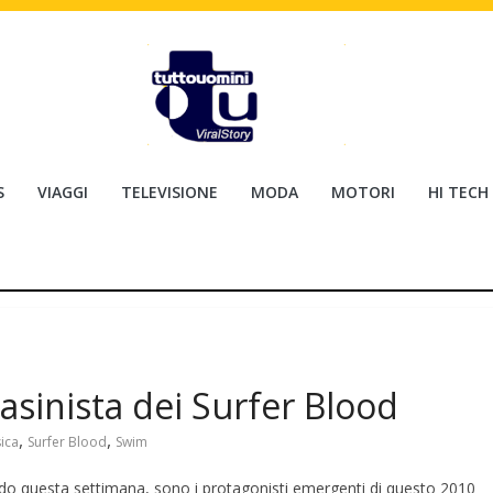
S
VIAGGI
TELEVISIONE
MODA
MOTORI
HI TECH
casinista dei Surfer Blood
,
,
ica
Surfer Blood
Swim
ndo questa settimana, sono i protagonisti emergenti di questo 2010