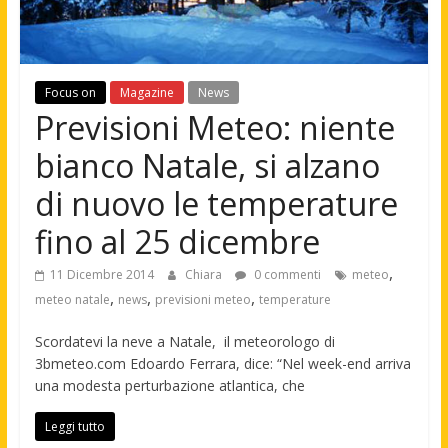
Focus on
Magazine
News
Previsioni Meteo: niente
bianco Natale, si alzano
di nuovo le temperature
fino al 25 dicembre
,
11 Dicembre 2014
Chiara
0 commenti
meteo
,
,
,
meteo natale
news
previsioni meteo
temperature
Scordatevi la neve a Natale, il meteorologo di
3bmeteo.com Edoardo Ferrara, dice: “Nel week-end arriva
una modesta perturbazione atlantica, che
Leggi tutto