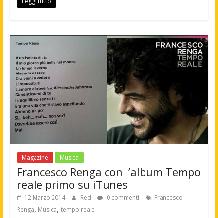
Leggi tutto
Magazine
Musica
Francesco Renga con l’album Tempo
reale primo su iTunes
12 Marzo 2014
Red
0 commenti
Francesco
,
,
Renga
Musica
tempo reale