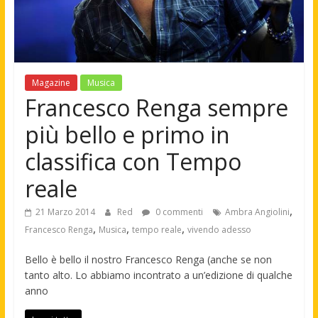
Magazine
Musica
Francesco Renga sempre
più bello e primo in
classifica con Tempo
reale
,
21 Marzo 2014
Red
0 commenti
Ambra Angiolini
,
,
,
Francesco Renga
Musica
tempo reale
vivendo adesso
Bello è bello il nostro Francesco Renga (anche se non
tanto alto. Lo abbiamo incontrato a un’edizione di qualche
anno