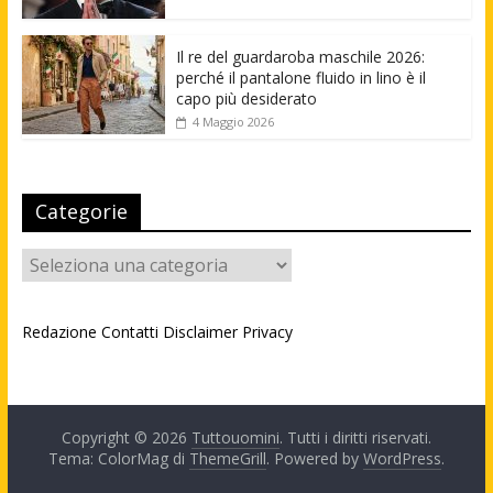
Il re del guardaroba maschile 2026:
perché il pantalone fluido in lino è il
capo più desiderato
4 Maggio 2026
Categorie
Categorie
Redazione
Contatti
Disclaimer
Privacy
Copyright © 2026
Tuttouomini
. Tutti i diritti riservati.
Tema: ColorMag di
ThemeGrill
. Powered by
WordPress
.