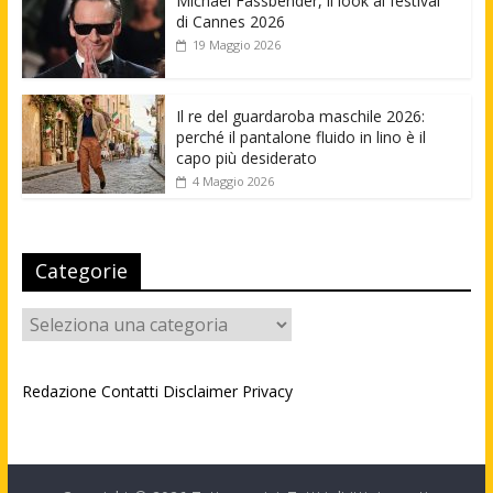
Michael Fassbender, il look al festival
di Cannes 2026
19 Maggio 2026
Il re del guardaroba maschile 2026:
perché il pantalone fluido in lino è il
capo più desiderato
4 Maggio 2026
Categorie
Categorie
Redazione
Contatti
Disclaimer
Privacy