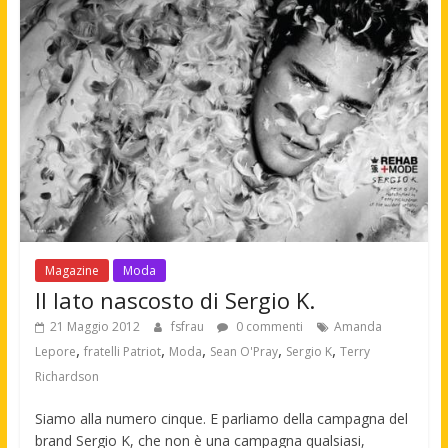
Magazine
Moda
Il lato nascosto di Sergio K.
21 Maggio 2012
fsfrau
0 commenti
Amanda
,
,
,
,
,
Lepore
fratelli Patriot
Moda
Sean O'Pray
Sergio K
Terry
Richardson
Siamo alla numero cinque. E parliamo della campagna del
brand Sergio K, che non è una campagna qualsiasi,