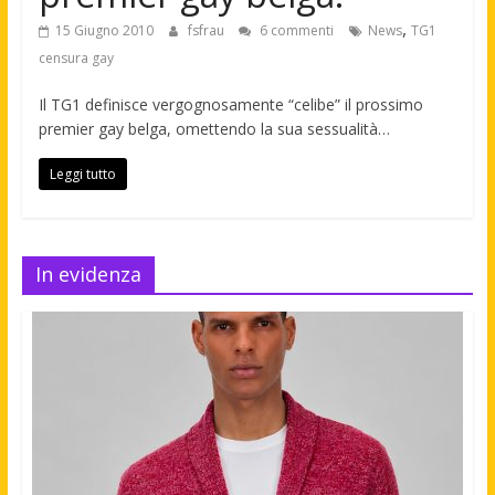
,
15 Giugno 2010
fsfrau
6 commenti
News
TG1
censura gay
Il TG1 definisce vergognosamente “celibe” il prossimo
premier gay belga, omettendo la sua sessualità…
Leggi tutto
In evidenza