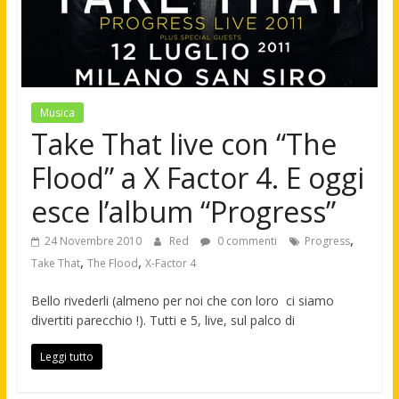
Musica
Take That live con “The
Flood” a X Factor 4. E oggi
esce l’album “Progress”
,
24 Novembre 2010
Red
0 commenti
Progress
,
,
Take That
The Flood
X-Factor 4
Bello rivederli (almeno per noi che con loro ci siamo
divertiti parecchio !). Tutti e 5, live, sul palco di
Leggi tutto