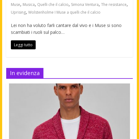
,
,
,
,
,
Muse
Musica
Quelli che il calcio
Simona Ventura
The resistance
,
Uprising
Wolstenholme I Muse a quelli che il calcio
Lei non ha voluto farli cantare dal vivo e i Muse si sono
scambiati i ruoli sul palco…
Leggi tutto
In evidenza