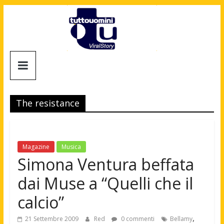
Salta
al
contenuto
Tuttouomini
News,
Tv,
The resistance
Cinema,
Motori,
gay
news
Magazine
Musica
e
Simona Ventura beffata
la
dai Muse a “Quelli che il
moda
maschile
calcio”
,
21 Settembre 2009
Red
0 commenti
Bellamy